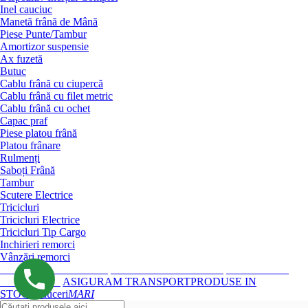
Inel cauciuc
Manetă frână de Mână
Piese Punte/Tambur
Amortizor suspensie
Ax fuzetă
Butuc
Cablu frână cu ciupercă
Cablu frână cu filet metric
Cablu frână cu ochet
Capac praf
Piese platou frână
Platou frânare
Rulmenți
Saboți Frână
Tambur
Scutere Electrice
Tricicluri
Tricicluri Electrice
Tricicluri Tip Cargo
Inchirieri remorci
Vânzări remorci
REMORCI MONO-AX
REMORCI DUBLU-AX
TRICICLURI
ELECTRICE
ASIGURAM TRANSPORT
PRODUSE IN
STOC
Reduceri
MARI