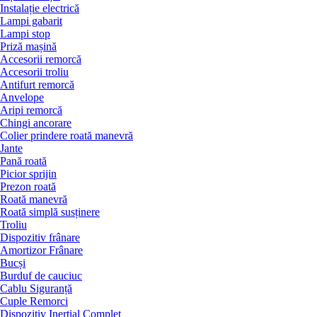
Instalație electrică
Lampi gabarit
Lampi stop
Priză mașină
Accesorii remorcă
Accesorii troliu
Antifurt remorcă
Anvelope
Aripi remorcă
Chingi ancorare
Colier prindere roată manevră
Jante
Pană roată
Picior sprijin
Prezon roată
Roată manevră
Roată simplă susținere
Troliu
Dispozitiv frânare
Amortizor Frânare
Bucși
Burduf de cauciuc
Cablu Siguranță
Cuple Remorci
Dispozitiv Inerțial Complet