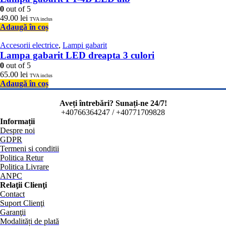
0
out of 5
49.00
lei
TVA inclus
Adaugă în coș
Accesorii electrice
,
Lampi gabarit
Lampa gabarit LED dreapta 3 culori
0
out of 5
65.00
lei
TVA inclus
Adaugă în coș
Aveți întrebări? Sunați-ne 24/7!
+40766364247 / +40771709828
Informații
Despre noi
GDPR
Termeni si conditii
Politica Retur
Politica Livrare
ANPC
Relaţii Clienţi
Contact
Suport Clienţi
Garanţii
Modalități de plată