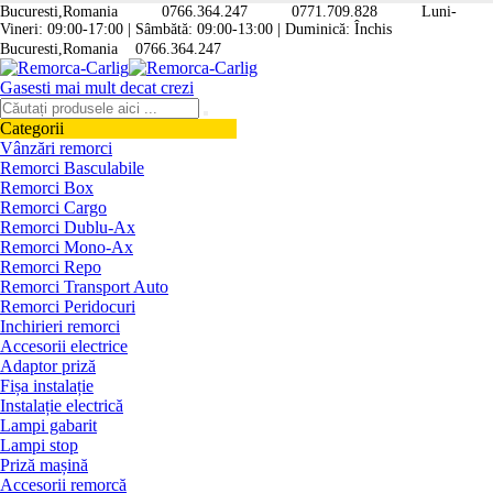
Bucuresti,Romania
0766.364.247
0771.709.828
Luni-
Vineri: 09:00-17:00 | Sâmbătă: 09:00-13:00 | Duminică: Închis
Bucuresti,Romania
0766.364.247
Gasesti mai mult decat crezi
Categorii
Vânzări remorci
Remorci Basculabile
Remorci Box
Remorci Cargo
Remorci Dublu-Ax
Remorci Mono-Ax
Remorci Repo
Remorci Transport Auto
Remorci Peridocuri
Inchirieri remorci
Accesorii electrice
Adaptor priză
Fișa instalație
Instalație electrică
Lampi gabarit
Lampi stop
Priză mașină
Accesorii remorcă