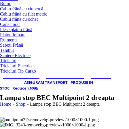
Butuc
Cablu frână cu ciupercă
Cablu frână cu filet metric
Cablu frână cu ochet
Capac praf
Piese platou frână
Platou frânare
Rulmenți
Saboți Frână
Tambur
Scutere Electrice
Tricicluri
Tricicluri Electrice
Tricicluri Tip Cargo
REMORCI MONO-AX
REMORCI DUBLU-AX
TRICICLURI
ELECTRICE
ASIGURAM TRANSPORT
PRODUSE IN
STOC
Reduceri
MARI
Lampa stop BEC Multipoint 2 dreapta
Home
»
Shop
»
Lampa stop BEC Multipoint 2 dreapta