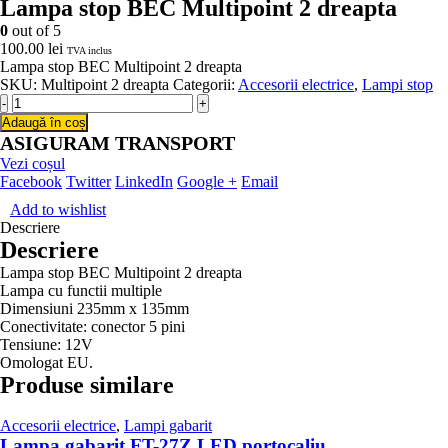
Lampa stop BEC Multipoint 2 dreapta
0
out of 5
100.00
lei
TVA inclus
Lampa stop BEC Multipoint 2 dreapta
SKU:
Multipoint 2 dreapta
Categorii:
Accesorii electrice
,
Lampi stop
-
+
Adaugă în coș
ASIGURAM TRANSPORT
Vezi coșul
Facebook
Twitter
LinkedIn
Google +
Email
Add to wishlist
Descriere
Descriere
Lampa stop BEC Multipoint 2 dreapta
Lampa cu functii multiple
Dimensiuni 235mm x 135mm
Conectivitate: conector 5 pini
Tensiune: 12V
Omologat EU.
Produse similare
Accesorii electrice
,
Lampi gabarit
Lampa gabarit FT-27Z LED portocaliu