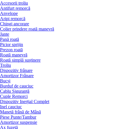
Accesorii troliu
Antifurt remorcă
Anvelope
Aripi remorcă
Chingi ancorare
Colier prindere roată manevră
Jante
Pană roată
Picior sprijin
Prezon roată
Roată manevră
Roată simplă susținere
Troliu
Dispozitiv frânare
Amortizor Frânare
Bucși
Burduf de cauciuc
Cablu Siguranță
Cuple Remorci
Dispozitiv Inerțial Complet
Inel cauciuc
Manetă frână de Mână
Piese Punte/Tambur
Amortizor suspensie
Ax fuzetă