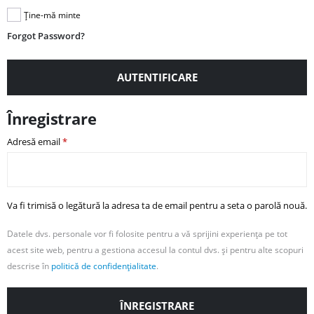
Ține-mă minte
Forgot Password?
AUTENTIFICARE
Înregistrare
Adresă email
*
Va fi trimisă o legătură la adresa ta de email pentru a seta o parolă nouă.
Datele dvs. personale vor fi folosite pentru a vă sprijini experiența pe tot
acest site web, pentru a gestiona accesul la contul dvs. și pentru alte scopuri
descrise în
politică de confidențialitate
.
ÎNREGISTRARE