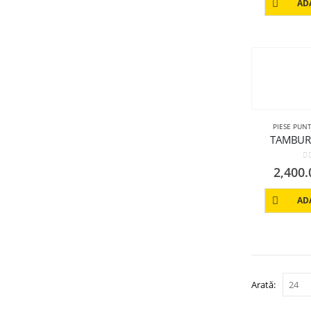
AD
PIESE PUN
TAMBUR 
0
2,400
AD
Arată: