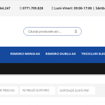
.364.247
0771.709.828
Luni-Vineri: 09:00-17:00 | Sâmbă
REMORCI MONO-AX
REMORCI DUBLU-AX
TRICICLURI ELE
DE PRODUSE
FILTREAZĂ DUPĂ PREȚ