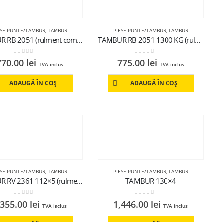
ESE PUNTE/TAMBUR
,
TAMBUR
PIESE PUNTE/TAMBUR
,
TAMBUR
TAMBUR RB 2051 (rulment compact,echipat, 112×5 rul.803)
TAMBUR RB 2051 1300 KG (rulment compat, echipat)112×5
0
out of 5
0
out of 5
770.00
lei
775.00
lei
TVA inclus
TVA inclus
ADAUGĂ ÎN COȘ
ADAUGĂ ÎN COȘ
ESE PUNTE/TAMBUR
,
TAMBUR
PIESE PUNTE/TAMBUR
,
TAMBUR
TAMBUR RV 2361 112×5 (rulment compact,echipat)
TAMBUR 130×4
0
out of 5
0
out of 5
,355.00
lei
1,446.00
lei
TVA inclus
TVA inclus