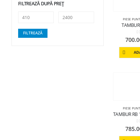
FILTREAZĂ DUPĂ PREȚ
PIESE PUN
TAMBUR 
FILTREAZĂ
0
700.
AD
PIESE PUN
0
785.