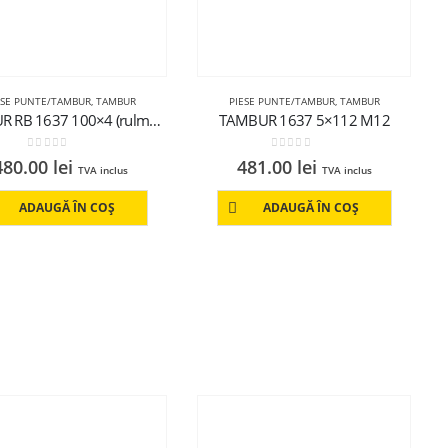
ESE PUNTE/TAMBUR
,
TAMBUR
PIESE PUNTE/TAMBUR
,
TAMBUR
TAMBUR RB 1637 100×4 (rulmenti conici,neechipat)
TAMBUR 1637 5×112 M12
0
out of 5
0
out of 5
480.00
lei
481.00
lei
TVA inclus
TVA inclus
ADAUGĂ ÎN COȘ
ADAUGĂ ÎN COȘ