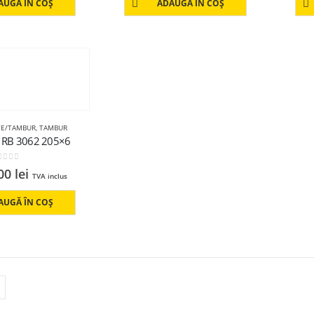
AUGĂ ÎN COȘ
ADAUGĂ ÎN COȘ
TE/TAMBUR
,
TAMBUR
RB 3062 205×6
out of 5
.00
lei
TVA inclus
AUGĂ ÎN COȘ