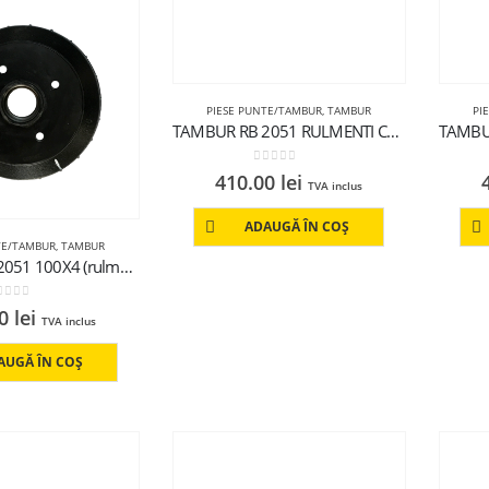
PIESE PUNTE/TAMBUR
,
TAMBUR
PI
TAMBUR RB 2051 RULMENTI CONICI NEECHIPAT 112X5
0
out of 5
410.00
lei
TVA inclus
ADAUGĂ ÎN COȘ
TE/TAMBUR
,
TAMBUR
TAMBUR RB 2051 100X4 (rulmenti conici neechipat)
out of 5
00
lei
TVA inclus
AUGĂ ÎN COȘ