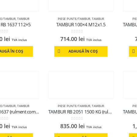
TE/TAMBUR
,
TAMBUR
PIESE PUNTE/TAMBUR
,
TAMBUR
PI
RB 1637 112×5
TAMBUR 100×4 M12x1.5
out of 5
0
out of 5
00
lei
714.00
lei
TVA inclus
TVA inclus
AUGĂ ÎN COȘ
ADAUGĂ ÎN COȘ
TE/TAMBUR
,
TAMBUR
PIESE PUNTE/TAMBUR
,
TAMBUR
PI
TAMBUR RB 1637 (rulment compact,echipat , 100×4)
TAMBUR RB 2051 1500 KG (rulment compact echipat )
out of 5
0
out of 5
00
lei
835.00
lei
1
TVA inclus
TVA inclus