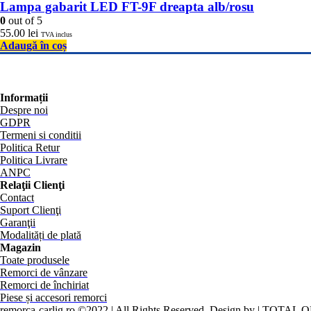
Lampa gabarit LED FT-9F dreapta alb/rosu
0
out of 5
55.00
lei
TVA inclus
Adaugă în coș
Informații
Despre noi
GDPR
Termeni si conditii
Politica Retur
Politica Livrare
ANPC
Relaţii Clienţi
Contact
Suport Clienţi
Garanţii
Modalități de plată
Magazin
Toate produsele
Remorci de vânzare
Remorci de închiriat
Piese și accesori remorci
remorca-carlig.ro ©2022 | All Rights Reserved. Design by | TOTAL