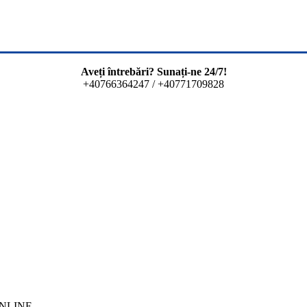
Aveți întrebări? Sunați-ne 24/7!
+40766364247 / +40771709828
 ONLINE