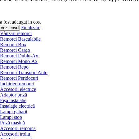
a fost adaugat in cos.
Finalizare
Vezi cosul
Vânzări remorci
Remorci Basculabile
Remorci Box
Remorci Cargo
Remorci Dublu-Ax
Remorci Mono-Ax
Remorci Repo
Remorci Transport Auto
Remorci Peridocuri
Inchirieri remorci
Accesorii electrice
Adaptor priză
Fișa instalație
Instalație electrică
Lampi gabarit
Lampi stop
Priză mașină
Accesorii remorcă
Accesorii troliu