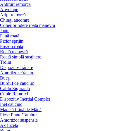
Antifurt remorcă
Anvelope
Aripi remorcă
Chingi ancorare
Colier prindere roată manevră
Jante
Pană roată
Picior sprijin
Prezon roată
Roată manevră
Roată simplă susținere
Troliu
Dispozitiv frânare
Amortizor Frânare
Bucși
Burduf de cauciuc
Cablu Siguranță
Cuple Remorci
Dispozitiv Inerțial Complet
Inel cauciuc
Manetă frână de Mână
Piese Punte/Tambur
Amortizor suspensie
Ax fuzetă
Butuc