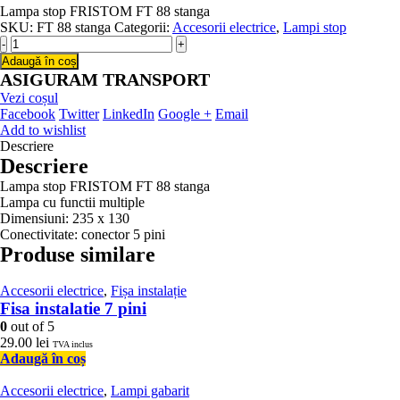
Lampa stop FRISTOM FT 88 stanga
SKU:
FT 88 stanga
Categorii:
Accesorii electrice
,
Lampi stop
-
+
Adaugă în coș
ASIGURAM TRANSPORT
Vezi coșul
Facebook
Twitter
LinkedIn
Google +
Email
Add to wishlist
Descriere
Descriere
Lampa stop FRISTOM FT 88 stanga
Lampa cu functii multiple
Dimensiuni: 235 x 130
Conectivitate: conector 5 pini
Produse similare
Accesorii electrice
,
Fișa instalație
Fisa instalatie 7 pini
0
out of 5
29.00
lei
TVA inclus
Adaugă în coș
Accesorii electrice
,
Lampi gabarit