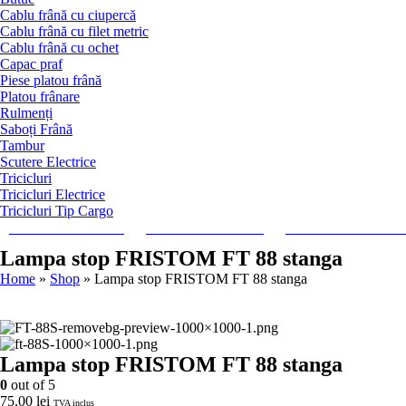
Cablu frână cu ciupercă
Cablu frână cu filet metric
Cablu frână cu ochet
Capac praf
Piese platou frână
Platou frânare
Rulmenți
Saboți Frână
Tambur
Scutere Electrice
Tricicluri
Tricicluri Electrice
Tricicluri Tip Cargo
REMORCI MONO-AX
REMORCI DUBLU-AX
TRICICLURI ELECTRIC
Lampa stop FRISTOM FT 88 stanga
Home
»
Shop
»
Lampa stop FRISTOM FT 88 stanga
Lampa stop FRISTOM FT 88 stanga
0
out of 5
75.00
lei
TVA inclus