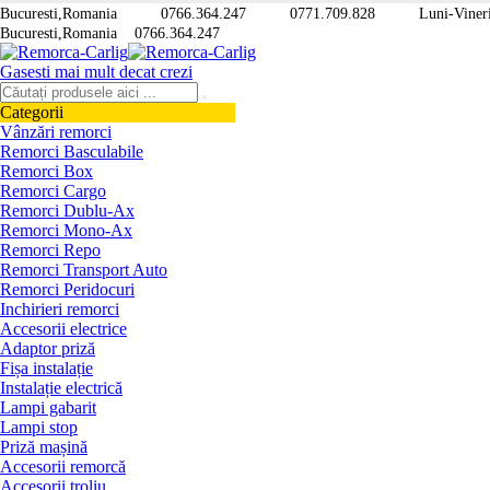
Bucuresti,Romania
0766.364.247
0771.709.828
Luni-Vineri
Bucuresti,Romania
0766.364.247
Gasesti mai mult decat crezi
Categorii
Vânzări remorci
Remorci Basculabile
Remorci Box
Remorci Cargo
Remorci Dublu-Ax
Remorci Mono-Ax
Remorci Repo
Remorci Transport Auto
Remorci Peridocuri
Inchirieri remorci
Accesorii electrice
Adaptor priză
Fișa instalație
Instalație electrică
Lampi gabarit
Lampi stop
Priză mașină
Accesorii remorcă
Accesorii troliu