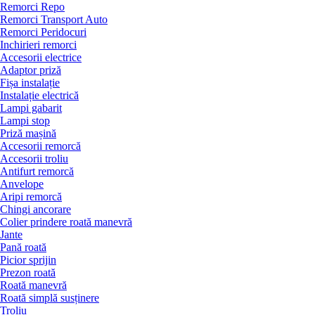
Remorci Repo
Remorci Transport Auto
Remorci Peridocuri
Inchirieri remorci
Accesorii electrice
Adaptor priză
Fișa instalație
Instalație electrică
Lampi gabarit
Lampi stop
Priză mașină
Accesorii remorcă
Accesorii troliu
Antifurt remorcă
Anvelope
Aripi remorcă
Chingi ancorare
Colier prindere roată manevră
Jante
Pană roată
Picior sprijin
Prezon roată
Roată manevră
Roată simplă susținere
Troliu