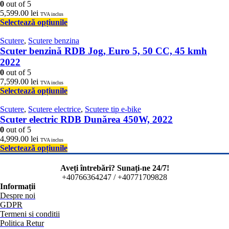
0
out of 5
5,599.00
lei
TVA inclus
Selectează opțiunile
Scutere
,
Scutere benzina
Scuter benzină RDB Jog, Euro 5, 50 CC, 45 kmh
2022
0
out of 5
7,599.00
lei
TVA inclus
Selectează opțiunile
Scutere
,
Scutere electrice
,
Scutere tip e-bike
Scuter electric RDB Dunărea 450W, 2022
0
out of 5
4,999.00
lei
TVA inclus
Selectează opțiunile
Aveți întrebări? Sunați-ne 24/7!
+40766364247 / +40771709828
Informații
Despre noi
GDPR
Termeni si conditii
Politica Retur