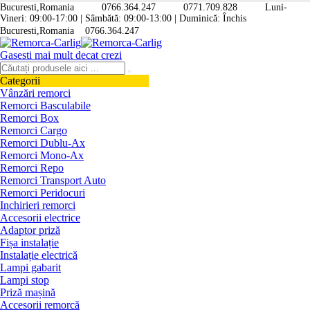
Bucuresti,Romania
0766.364.247
0771.709.828
Luni-
Vineri: 09:00-17:00 | Sâmbătă: 09:00-13:00 | Duminică: Închis
Bucuresti,Romania
0766.364.247
Gasesti mai mult decat crezi
Categorii
Vânzări remorci
Remorci Basculabile
Remorci Box
Remorci Cargo
Remorci Dublu-Ax
Remorci Mono-Ax
Remorci Repo
Remorci Transport Auto
Remorci Peridocuri
Inchirieri remorci
Accesorii electrice
Adaptor priză
Fișa instalație
Instalație electrică
Lampi gabarit
Lampi stop
Priză mașină
Accesorii remorcă