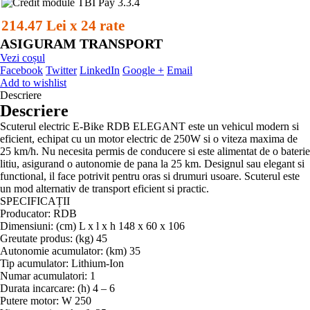
214.47 Lei x 24 rate
ASIGURAM TRANSPORT
Vezi coșul
Facebook
Twitter
LinkedIn
Google +
Email
Add to wishlist
Descriere
Descriere
Scuterul electric E-Bike RDB ELEGANT este un vehicul modern si
eficient, echipat cu un motor electric de 250W si o viteza maxima de
25 km/h. Nu necesita permis de conducere si este alimentat de o baterie
litiu, asigurand o autonomie de pana la 25 km. Designul sau elegant si
functional, il face potrivit pentru oras si drumuri usoare. Scuterul este
un mod alternativ de transport eficient si practic.
SPECIFICAȚII
Producator: RDB
Dimensiuni: (cm) L x l x h 148 x 60 x 106
Greutate produs: (kg) 45
Autonomie acumulator: (km) 35
Tip acumulator: Lithium-Ion
Numar acumulatori: 1
Durata incarcare: (h) 4 – 6
Putere motor: W 250