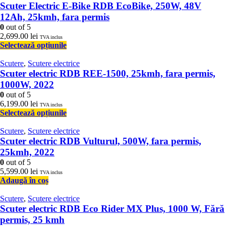
Scuter Electric E-Bike RDB EcoBike, 250W, 48V
12Ah, 25kmh, fara permis
0
out of 5
2,699.00
lei
TVA inclus
Selectează opțiunile
Scutere
,
Scutere electrice
Scuter electric RDB REE-1500, 25kmh, fara permis,
1000W, 2022
0
out of 5
6,199.00
lei
TVA inclus
Selectează opțiunile
Scutere
,
Scutere electrice
Scuter electric RDB Vulturul, 500W, fara permis,
25kmh, 2022
0
out of 5
5,599.00
lei
TVA inclus
Adaugă în coș
Scutere
,
Scutere electrice
Scuter electric RDB Eco Rider MX Plus, 1000 W, Fără
permis, 25 kmh