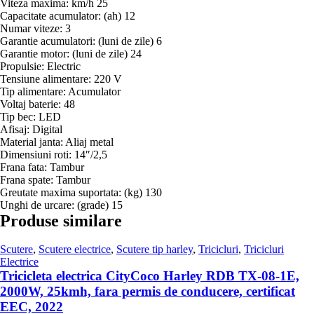
Viteza maxima: km/h 25
Capacitate acumulator: (ah) 12
Numar viteze: 3
Garantie acumulatori: (luni de zile) 6
Garantie motor: (luni de zile) 24
Propulsie: Electric
Tensiune alimentare: 220 V
Tip alimentare: Acumulator
Voltaj baterie: 48
Tip bec: LED
Afisaj: Digital
Material janta: Aliaj metal
Dimensiuni roti: 14″/2,5
Frana fata: Tambur
Frana spate: Tambur
Greutate maxima suportata: (kg) 130
Unghi de urcare: (grade) 15
Produse similare
Scutere
,
Scutere electrice
,
Scutere tip harley
,
Tricicluri
,
Tricicluri
Electrice
Tricicleta electrica CityCoco Harley RDB TX-08-1E,
2000W, 25kmh, fara permis de conducere, certificat
EEC, 2022