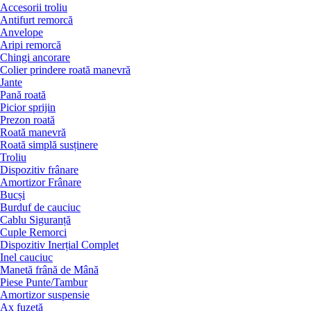
Accesorii troliu
Antifurt remorcă
Anvelope
Aripi remorcă
Chingi ancorare
Colier prindere roată manevră
Jante
Pană roată
Picior sprijin
Prezon roată
Roată manevră
Roată simplă susținere
Troliu
Dispozitiv frânare
Amortizor Frânare
Bucși
Burduf de cauciuc
Cablu Siguranță
Cuple Remorci
Dispozitiv Inerțial Complet
Inel cauciuc
Manetă frână de Mână
Piese Punte/Tambur
Amortizor suspensie
Ax fuzetă