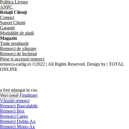
Politica Livrare
ANPC
Relaţii Clienţi
Contact
Suport Clienţi
Garanţii
Modalități de plată
Magazin
Toate produsele
Remorci de vânzare
Remorci de închiriat
Piese și accesori remorci
remorca-carlig.ro ©2022 | All Rights Reserved. Design by | TOTAL
ONLINE
a fost adaugat in cos.
Finalizare
Vezi cosul
Vânzări remorci
Remorci Basculabile
Remorci Box
Remorci Cargo
Remorci Dublu-Ax
Remorci Mono-Ax