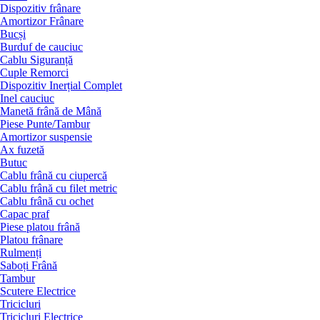
Dispozitiv frânare
Amortizor Frânare
Bucși
Burduf de cauciuc
Cablu Siguranță
Cuple Remorci
Dispozitiv Inerțial Complet
Inel cauciuc
Manetă frână de Mână
Piese Punte/Tambur
Amortizor suspensie
Ax fuzetă
Butuc
Cablu frână cu ciupercă
Cablu frână cu filet metric
Cablu frână cu ochet
Capac praf
Piese platou frână
Platou frânare
Rulmenți
Saboți Frână
Tambur
Scutere Electrice
Tricicluri
Tricicluri Electrice