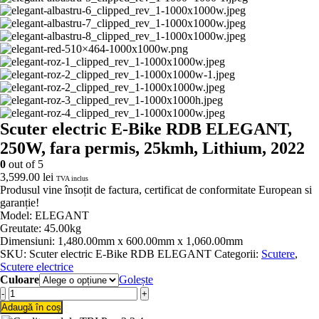
Scuter electric E-Bike RDB ELEGANT,
250W, fara permis, 25kmh, Lithium, 2022
0
out of 5
3,599.00
lei
TVA inclus
Produsul vine însoțit de factura, certificat de conformitate European si
garanție!
Model: ELEGANT
Greutate: 45.00kg
Dimensiuni: 1,480.00mm x 600.00mm x 1,060.00mm
SKU:
Scuter electric E-Bike RDB ELEGANT
Categorii:
Scutere
,
Scutere electrice
Culoare
Golește
-
+
Adaugă în coș