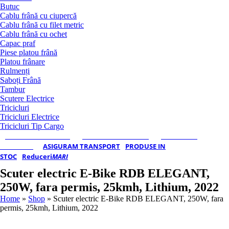
Butuc
Cablu frână cu ciupercă
Cablu frână cu filet metric
Cablu frână cu ochet
Capac praf
Piese platou frână
Platou frânare
Rulmenți
Saboți Frână
Tambur
Scutere Electrice
Tricicluri
Tricicluri Electrice
Tricicluri Tip Cargo
REMORCI MONO-AX
REMORCI DUBLU-AX
TRICICLURI
ELECTRICE
ASIGURAM TRANSPORT
PRODUSE IN
STOC
Reduceri
MARI
Scuter electric E-Bike RDB ELEGANT,
250W, fara permis, 25kmh, Lithium, 2022
Home
»
Shop
»
Scuter electric E-Bike RDB ELEGANT, 250W, fara
permis, 25kmh, Lithium, 2022