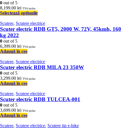
0
out of 5
8,199.00
lei
TVA inclus
Selectează opțiunile
Scutere
,
Scutere electrice
Scuter electric RDB GT5, 2000 W, 72V, 45kmh, 160
kg 2022
0
out of 5
6,399.00
lei
TVA inclus
Adaugă în coș
Scutere
,
Scutere electrice
Scuter electric RDB MILA 23 350W
0
out of 5
3,299.00
lei
TVA inclus
Adaugă în coș
Scutere
,
Scutere electrice
Scuter electric RDB TULCEA-001
0
out of 5
3,699.00
lei
TVA inclus
Adaugă în coș
Scutere
,
Scutere electrice
,
Scutere tip e-bike