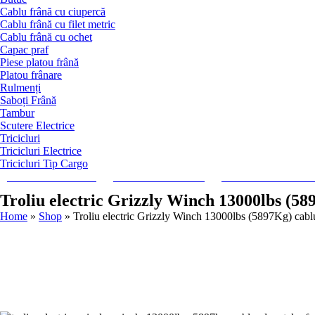
Cablu frână cu ciupercă
Cablu frână cu filet metric
Cablu frână cu ochet
Capac praf
Piese platou frână
Platou frânare
Rulmenți
Saboți Frână
Tambur
Scutere Electrice
Tricicluri
Tricicluri Electrice
Tricicluri Tip Cargo
REMORCI MONO-AX
REMORCI DUBLU-AX
TRICICLURI ELECTRIC
Troliu electric Grizzly Winch 13000lbs (5
Home
»
Shop
»
Troliu electric Grizzly Winch 13000lbs (5897Kg) cab