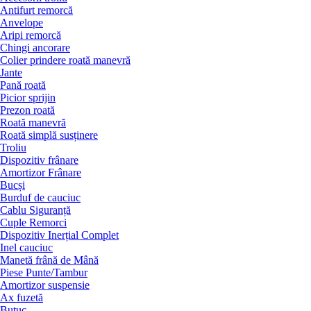
Antifurt remorcă
Anvelope
Aripi remorcă
Chingi ancorare
Colier prindere roată manevră
Jante
Pană roată
Picior sprijin
Prezon roată
Roată manevră
Roată simplă susținere
Troliu
Dispozitiv frânare
Amortizor Frânare
Bucși
Burduf de cauciuc
Cablu Siguranță
Cuple Remorci
Dispozitiv Inerțial Complet
Inel cauciuc
Manetă frână de Mână
Piese Punte/Tambur
Amortizor suspensie
Ax fuzetă
Butuc