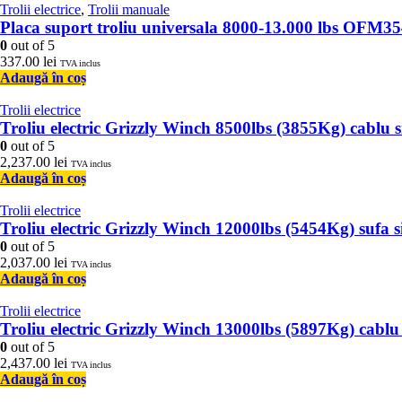
Trolii electrice
,
Trolii manuale
Placa suport troliu universala 8000-13.000 lbs OFM3
0
out of 5
337.00
lei
TVA inclus
Adaugă în coș
Trolii electrice
Troliu electric Grizzly Winch 8500lbs (3855Kg) cablu
0
out of 5
2,237.00
lei
TVA inclus
Adaugă în coș
Trolii electrice
Troliu electric Grizzly Winch 12000lbs (5454Kg) sufa
0
out of 5
2,037.00
lei
TVA inclus
Adaugă în coș
Trolii electrice
Troliu electric Grizzly Winch 13000lbs (5897Kg) cabl
0
out of 5
2,437.00
lei
TVA inclus
Adaugă în coș