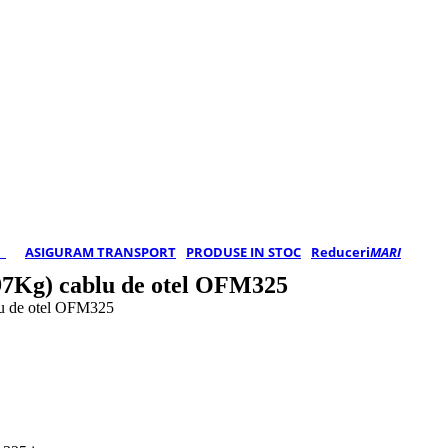
E
ASIGURAM TRANSPORT
PRODUSE IN STOC
Reduceri
MARI
897Kg) cablu de otel OFM325
lu de otel OFM325