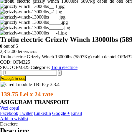
Troliu electric Grizzly Winch 13000lbs (5
0
out of 5
2,312.00
lei
TVA inclus
Troliu electric Grizzly Winch 13000lbs (5897Kg) cablu de otel OFM3
COD: OFM325
SKU:
OFM325
Categorie:
Trolii electrice
-
+
Adaugă în coș
139.75 Lei x 24 rate
ASIGURAM TRANSPORT
Vezi coșul
Facebook
Twitter
LinkedIn
Google +
Email
Add to wishlist
Descriere
Descriere