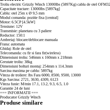
Troliu electric Grizzly Winch 13000lbs (5897Kg) cablu de otel OFM3
Capacitate tractare: 13000lbs [5897kg]
Cablu: otel 25m x Ø 9,5 mm
Modul comanda: pozitie fixa [central]
Motor: 6.5CP [4.5kW]
Tensiune: 12V
Transmisie: planetara cu 3 paliere
Reductor: 150:1
Ambreiaj: blocare/deblocare manuala
Frana: automata
Ghidaj: Role de otel
Telecomanda: cu fir si fara fir(wireless)
Dimensiuni troliu: 546mm x 160mm x 218mm
Greutate troliu: 38kg
Dimensiuni bolturi montaj: 254mm x 114.3mm
Sarcina maxima pe cablu: 5897kg
Viteza de troliere: lbs Fara 6000, 8500, 9500, 13000
Kgs Sarcina: 2721, 3630, 4309, 6123
Viteza funie: M/min 17.1, 13.2, 9.3, 6.5, 1.0
Garantie 24 de luni
=== INFORMATII ===
Producator Grizzly Winch
Produse similare