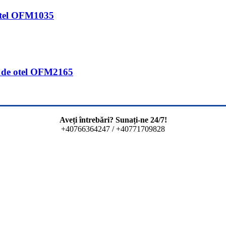
 otel OFM1035
u de otel OFM2165
Aveți întrebări? Sunați-ne 24/7!
+40766364247 / +40771709828