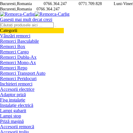
Bucuresti,Romania
0766.364.247
0771.709.828
Luni-Vineri
Bucuresti,Romania
0766.364.247
Gasesti mai mult decat crezi
Categorii
Vânzări remorci
Remorci Basculabile
Remorci Box
Remorci Cargo
Remorci Dublu-Ax
Remorci Mono-Ax
Remorci Repo
Remorci Transport Auto
Remorci Peridocuri
Inchirieri remorci
Accesorii electrice
Adaptor priză
Fișa instalație
Instalație electrică
Lampi gabarit
Lampi stop
Priză mașină
Accesorii remorcă
Accesorii troliu