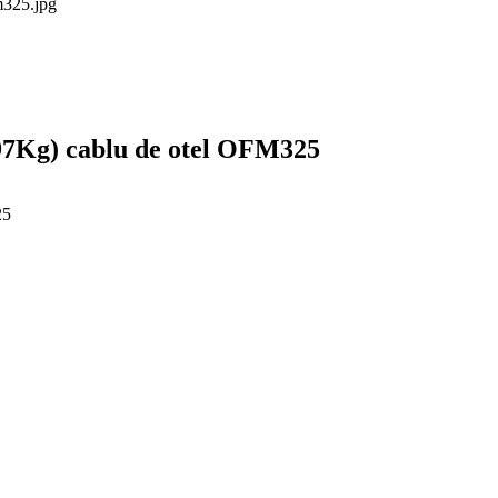
897Kg) cablu de otel OFM325
25