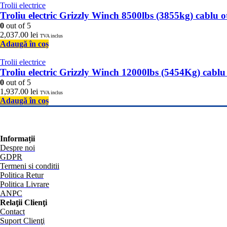
Trolii electrice
Troliu electric Grizzly Winch 8500lbs (3855kg) cablu
0
out of 5
2,037.00
lei
TVA inclus
Adaugă în coș
Trolii electrice
Troliu electric Grizzly Winch 12000lbs (5454Kg) cabl
0
out of 5
1,937.00
lei
TVA inclus
Adaugă în coș
Informații
Despre noi
GDPR
Termeni si conditii
Politica Retur
Politica Livrare
ANPC
Relaţii Clienţi
Contact
Suport Clienţi