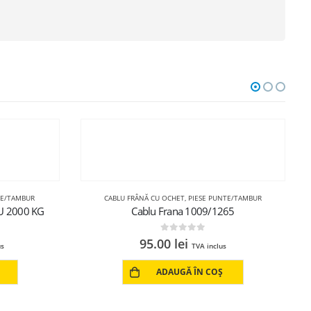
TE/TAMBUR
65
s