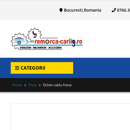
Bucuresti,Romania
0766
CATEGORII
Home
»
Shop
»
Ochet cablu frana