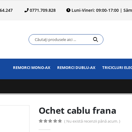
.364.247
0771.709.828
Luni-Vineri: 09:00-17:00 | Sâm
REMORCI MONO-AX
REMORCI DUBLU-AX
TRICICLURI ELE
Ochet cablu frana
( Nu există recenzii până acum. )
0
out of 5